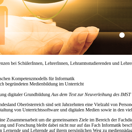
nzen bei SchülerInnen, LehrerInnen, Lehramtsstudierenden und Lehrer
ischen Kompetenzmodells für Informatik
sch begründeten Medienbildung im Unterricht
ung digitaler Grundbildung
Aus dem Text zur Neuverleihung des IMS
esland Oberösterreich sind seit Jahrzehnten eine Vielzahl von Personen
ltung von Unterrichtssoftware und digitalen Medien sowie in den viel
 eine Zusammenarbeit um die gemeinsamen Ziele im Bereich der Fachdida
ng und Forschung bleibt dabei nicht nur auf das Fach Informatik beschrä
n Lernende und Lehrende auf ihrem persönlichen Weg zu medienpädagog