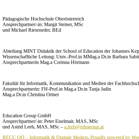
Pädagogische Hochschule Oberösterreich
Ansprechpartner/-in: Margit Steiner, MSc
und Michael Rieseneder, BEd
Abteilung MINT Didaktik der School of Education der Johannes Kepl
Wissenschafltiche Leitung: Univ.-Prof.in MMag.a Dr.in Barbara Sabit
Ansprechpartnerin Mag.a Corinna Hörmann
Fakultät für Informatik, Kommunikation und Medien der Fachhochs
Ansprechpartnerin: FH-Prof.in Mag.a Dr.in Tanja Jadin
Mag.a Dr.in Christina Ortner
Education Group GmbH
Ansprechpartner/-in: Peter Eiselmair, MAS, MSc
und Astrid Leeb, MAS, MSc –
a.leeb@edugroup.at
RECC OÖ – Informatik & Digitale Medien
,
Proudly powered by Wor